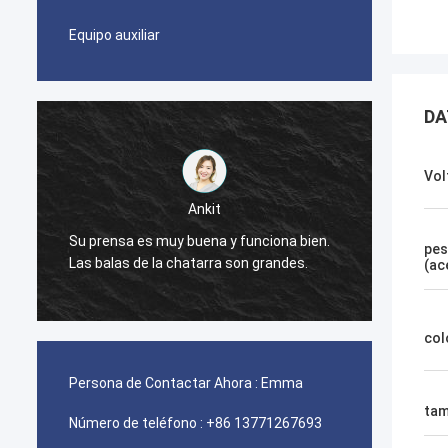
Equipo auxiliar
DA
Vol
Ankit
Su prensa es muy buena y funciona bien.
La máq
pes
Las balas de la chatarra son grandes.
bien.
(ac
col
Persona de Contactar Ahora :
Emma
tam
Número de teléfono :
+86 13771267693