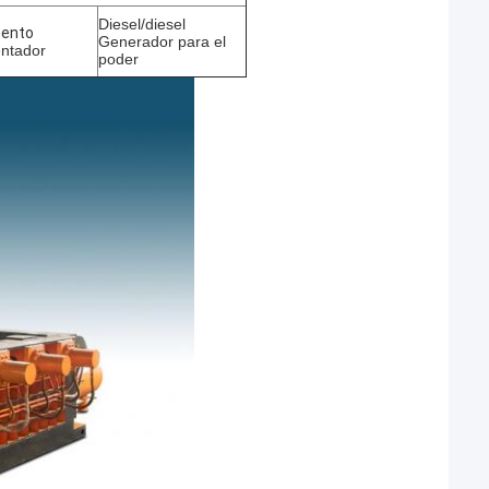
Diesel/diesel
mento
Generador para el
entador
poder