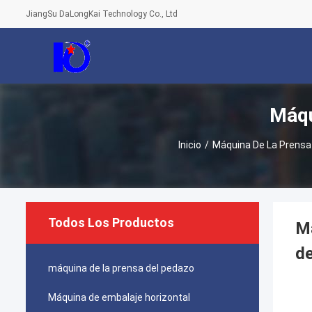
JiangSu DaLongKai Technology Co., Ltd
Máqu
Inicio
/
Máquina De La Prensa
Todos Los Productos
Má
de
máquina de la prensa del pedazo
Máquina de embalaje horizontal