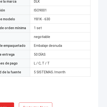
e la marca
DLK
ción
ISO9001
e modelo
Y81K - 630
 de orden mínima
1 set
negotiable
 de empaquetado
Embalaje desnuda
e entrega
50 DÍAS
nes de pago
L / C, T / T
 de la fuente
5 SISTEMAS /month