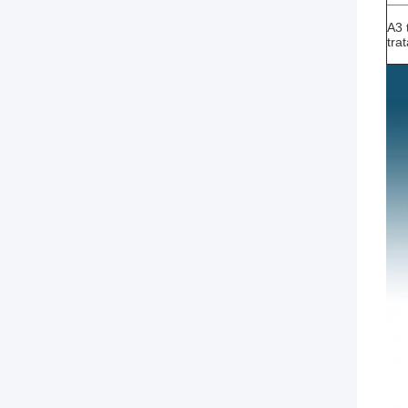
A3 
tra