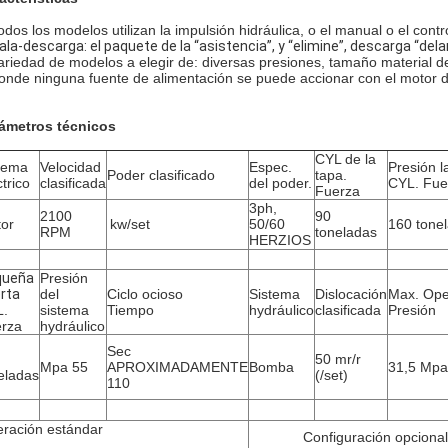
odos los modelos utilizan la impulsión hidráulica, o el manual o el cont
ala-descarga: el paquete de la “asistencia”, y “elimine”, descarga “de
ariedad de modelos a elegir de: diversas presiones, tamaño material d
onde ninguna fuente de alimentación se puede accionar con el motor 
ámetros técnicos
CYL de la
tema
Velocidad
Espec.
Presión l
Poder clasificado
tapa.
ctrico
clasificada
del poder.
CYL. Fue
Fuerza
3ph,
2100
90
tor
kw/set
50/60
160 tone
RPM
toneladas
HERZIOS
queña
Presión
rta
del
Ciclo ocioso
Sistema
Dislocación
Max. Ope
L.
sistema
Tiempo
hydráulico
clasificada
Presión
rza
hydráulico
Sec
50 mr/r
Mpa 55
APROXIMADAMENTE
Bomba
31,5 Mpa
eladas
(/set)
110
ración estándar
Configuración opcional