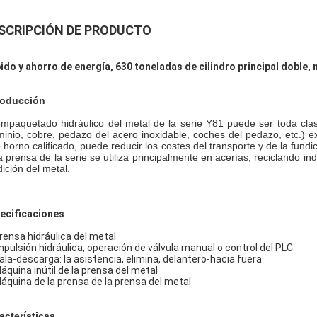
SCRIPCIÓN DE PRODUCTO
ido y ahorro de energía, 630 toneladas de cilindro principal doble,
roducción
empaquetado hidráulico del metal de la serie Y81 puede ser toda cla
minio, cobre, pedazo del acero inoxidable, coches del pedazo, etc.) ex
o horno calificado, puede reducir los costes del transporte y de la fund
a prensa de la serie se utiliza principalmente en acerías, reciclando ind
dición del metal.
ecificaciones
Prensa hidráulica del metal
Impulsión hidráulica, operación de válvula manual o control del PLC
Bala-descarga: la asistencia, elimina, delantero-hacia fuera
Máquina inútil de la prensa del metal
Máquina de la prensa de la prensa del metal
acterísticas