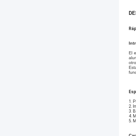
DE
Ráp
Int
El 
alu
otr
Est
fun
Esp
1. 
2. 
3. 
4. 
5. 
Car