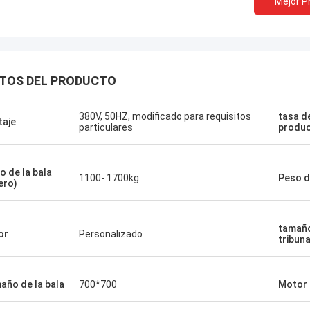
Mejor P
TOS DEL PRODUCTO
380V, 50HZ, modificado para requisitos
tasa d
taje
particulares
produc
Manu
uina de la prensa funciona muy
o de la bala
1100- 1700kg
Peso d
ero)
tamaño
or
Personalizado
tribun
año de la bala
700*700
Motor