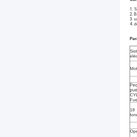
1.
T
2.
B
3.
v
4.
d
Par
Sis
elé
Mo
Pe
pue
CY
Fue
18
ton
Ope