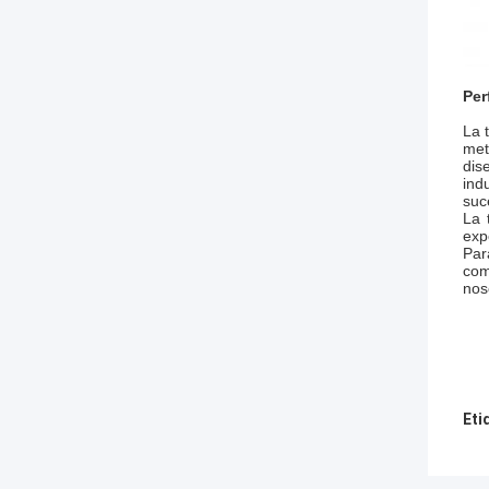
Per
La 
met
dis
ind
suc
La 
exp
Par
com
nos
Eti