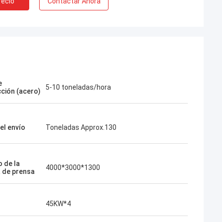
recio
Contactar Ahora
e
5-10 toneladas/hora
ción (acero)
el envío
Toneladas Approx.130
 de la
4000*3000*1300
a de prensa
45KW*4