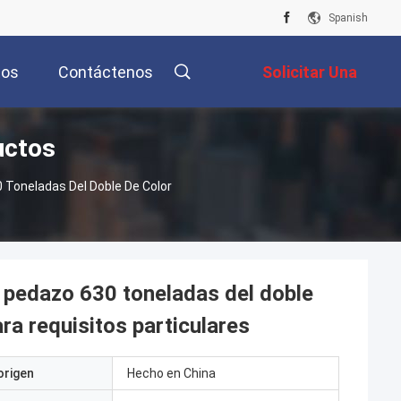
Spanish
tos
Contáctenos
Solicitar Una
uctos
Cotización
 Toneladas Del Doble De Color
l pedazo 630 toneladas del doble
ara requisitos particulares
origen
Hecho en China