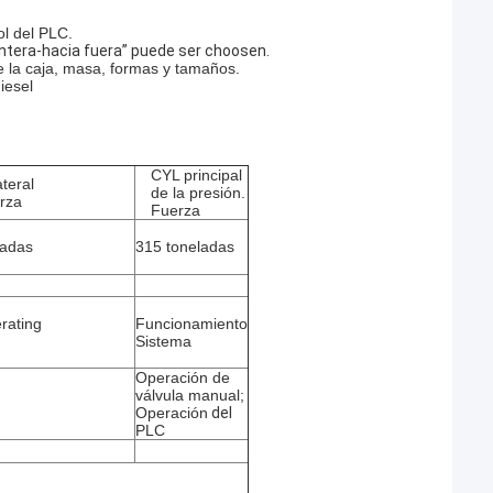
rol del PLC.
lantera-hacia fuera” puede ser choosen.
e la caja, masa, formas y tamaños.
diesel
CYL principal
ateral
de la presión.
rza
Fuerza
ladas
315 toneladas
rating
Funcionamiento
Sistema
Operación de
válvula manual;
Operación
del
PLC