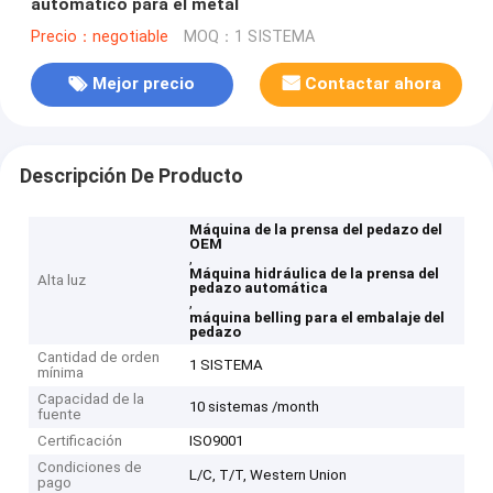
automático para el metal
Precio：negotiable
MOQ：1 SISTEMA
Mejor precio
Contactar ahora
Descripción De Producto
Máquina de la prensa del pedazo del
OEM
,
Máquina hidráulica de la prensa del
Alta luz
pedazo automática
,
máquina belling para el embalaje del
pedazo
Cantidad de orden
1 SISTEMA
mínima
Capacidad de la
10 sistemas /month
fuente
Certificación
ISO9001
Condiciones de
L/C, T/T, Western Union
pago