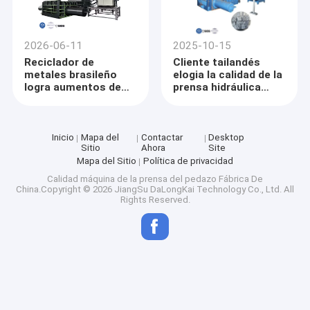
2026-06-11
2025-10-15
Reciclador de
Cliente tailandés
metales brasileño
elogia la calidad de la
logra aumentos de
prensa hidráulica
eficiencia con la
para metales Y81F-
máquina empacadora
200 y planea una
de chatarra hidráulica
compra repetida
de 630 toneladas
Inicio
Mapa del
Contactar
Desktop
Sitio
Ahora
Site
serie Y81
Mapa del Sitio
Política de privacidad
Calidad
máquina de la prensa del pedazo
Fábrica De
China.Copyright © 2026 JiangSu DaLongKai Technology Co., Ltd. All
Rights Reserved.