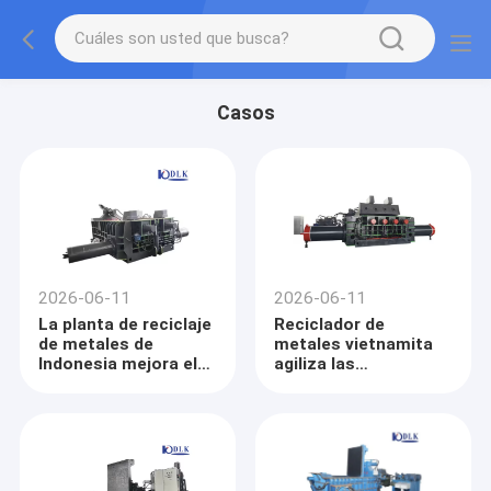
Casos
2026-06-11
2026-06-11
La planta de reciclaje
Reciclador de
de metales de
metales vietnamita
Indonesia mejora el
agiliza las
procesamiento de la
operaciones con la
chatarra con la
empacadora de
presadora hidráulica
chatarra hidráulica
Y81K-315
Y81QF-160