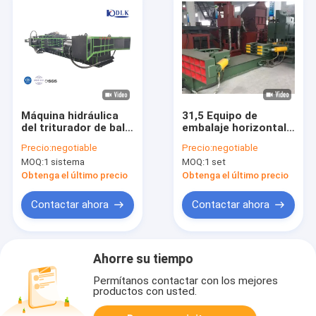
Máquina hidráulica
31,5 Equipo de
del triturador de bala
embalaje horizontal
del metal CBJ-1500
600KN del MPa
Precio:
negotiable
Precio:
negotiable
para desmontar las
automático para los
MOQ:
1 sistema
MOQ:
1 set
balas de la chatarra
pedazos del bolso
Obtenga el último precio
Obtenga el último precio
Contactar ahora
Contactar ahora
Ahorre su tiempo
Permítanos contactar con los mejores
productos con usted.