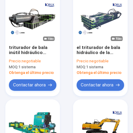
triturador de bala
el triturador de bala
inútil hidráulico
hidráulico de la
automático del
prensa de la chatarra
Precio:
negotiable
Precio:
negotiable
metal del equipo
de 90 kilovatios
MOQ:
1 sistema
MOQ:
1 sistema
auxiliar del control
modificado para
del PLC 500ton
requisitos
Obtenga el último precio
Obtenga el último precio
particulares
desmonta la máquina
Contactar ahora
Contactar ahora
Hogar
Productos
Sobre nosotros