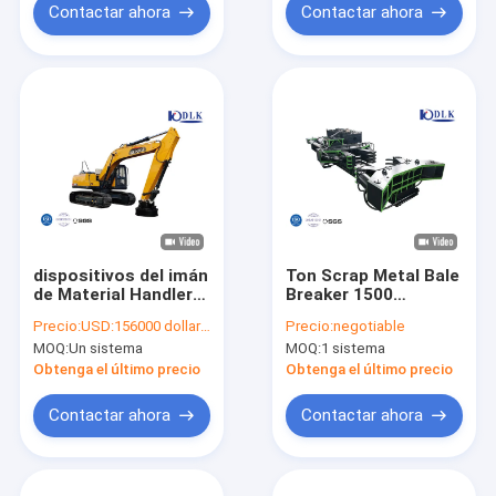
Contactar ahora
Contactar ahora
dispositivos del imán
Ton Scrap Metal Bale
de Material Handler
Breaker 1500
With del excavador
desmonta la máquina
Precio:
USD:156000 dollars per set
Precio:
negotiable
de la correa
para la bala de acero
MOQ:
Un sistema
MOQ:
1 sistema
eslabonada 21ton
del hierro
para el acero del
Obtenga el último precio
Obtenga el último precio
pedazo
Contactar ahora
Contactar ahora