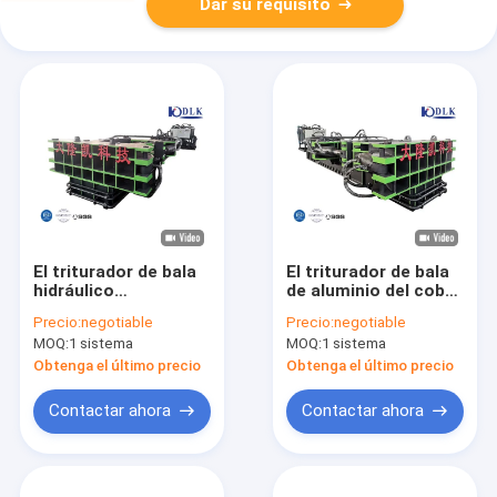
Dar su requisito
El triturador de bala
El triturador de bala
hidráulico
de aluminio del cobre
modificado para
CBJ-500 desmonta la
Precio:
negotiable
Precio:
negotiable
requisitos
máquina para el
MOQ:
1 sistema
MOQ:
1 sistema
particulares de la
acero del hierro
chatarra desmonta
desempaqueta
Obtenga el último precio
Obtenga el último precio
la máquina para la
planta de Fecycling
Contactar ahora
Contactar ahora