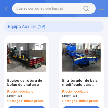
Equipo Auxiliar
(19)
Equipo de rotura de
El triturador de bala
bolas de chatarra
modificado para
requisitos
Precio:
negotiable
Precio:
negotiable
particulares del
MOQ:
1 set
MOQ:
1 set
equipo auxiliar para
recicla el pedazo del
Obtenga el último precio
Obtenga el último precio
bolso aparte