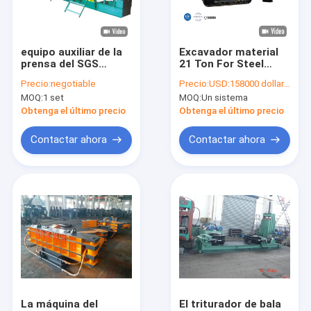
Viaje de la fábrica
Control de calidad
equipo auxiliar de la
Excavador material
prensa del SGS
21 Ton For Steel
Éntrenos en contacto con
18.5kw del triturador
Plant del capturador
Precio:
negotiable
Precio:
USD:158000 dollars per set
hidráulico del
del controlador
MOQ:
1 set
MOQ:
Un sistema
paquete
Pida una cita
Obtenga el último precio
Obtenga el último precio
Contactar ahora
Contactar ahora
máquina de la prensa del pedazo
Máquina de embalaje horizontal
Esquileo del pórtico
Máquina de papel de la prensa
Esquileo de la chatarra
La máquina del
El triturador de bala