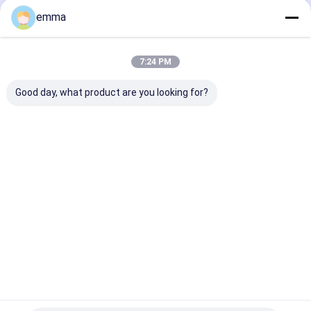
emma
Nuestras Categorías
7:24 PM
Good day, what product are you looking for?
máquina de la prensa
Máquina de embalaje
Esquileo del p
del pedazo
horizontal
Inicio
Mapa del
Contactar
Desktop
Sitio
Ahora
Site
Mapa del Sitio
Política de privacidad
Calidad
máquina de la prensa del pedazo
Fábrica De
China.Copyright © 2026 JiangSu DaLongKai Technology Co., Ltd. All
Rights Reserved.