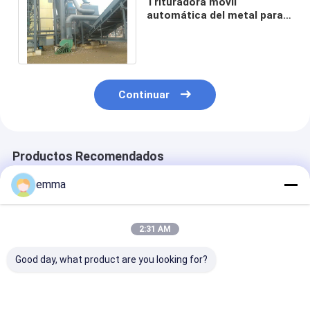
Trituradora móvil
automática del metal para
mejorar vida de servicio
larga de la densidad
Continuar
Productos Recomendados
emma
2:31 AM
Good day, what product are you looking for?
Trituradora de
Trituradora de doble
Máquina de
cuatro ejes de bajo
eje con diseño de
trituración de