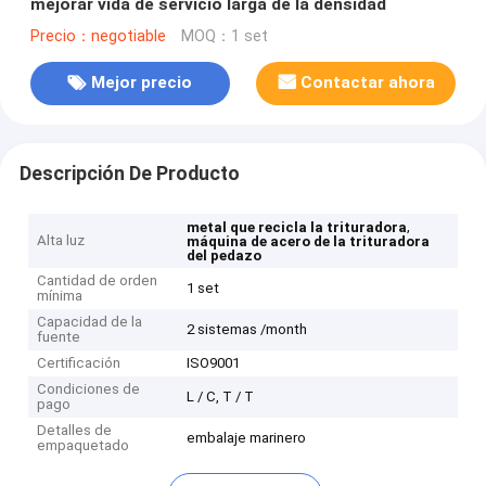
mejorar vida de servicio larga de la densidad
Precio：negotiable
MOQ：1 set
Mejor precio
Contactar ahora
Descripción De Producto
,
metal que recicla la trituradora
Alta luz
máquina de acero de la trituradora
del pedazo
Cantidad de orden
1 set
mínima
Capacidad de la
2 sistemas /month
fuente
Certificación
ISO9001
Condiciones de
L / C, T / T
pago
Detalles de
embalaje marinero
empaquetado